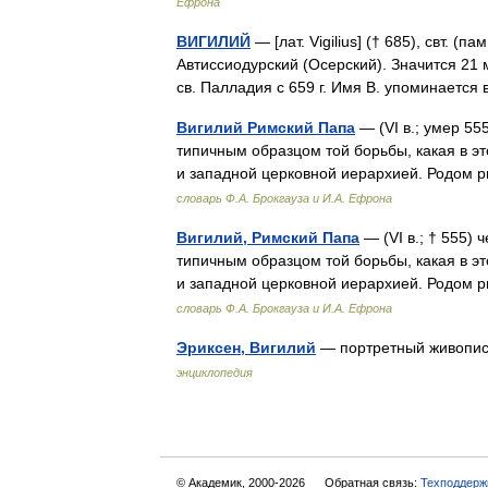
Ефрона
ВИГИЛИЙ
— [лат. Vigilius] († 685), свт. (
Автиссиодурский (Осерский). Значится 21 
св. Палладия с 659 г. Имя В. упоминается
Вигилий Римский Папа
— (VI в.; умер 5
типичным образцом той борьбы, какая в э
и западной церковной иерархией. Родом 
словарь Ф.А. Брокгауза и И.А. Ефрона
Вигилий, Римский Папа
— (VI в.; † 555)
типичным образцом той борьбы, какая в э
и западной церковной иерархией. Родом 
словарь Ф.А. Брокгауза и И.А. Ефрона
Эриксен, Вигилий
— портретный живописе
энциклопедия
© Академик, 2000-2026
Обратная связь:
Техподдерж