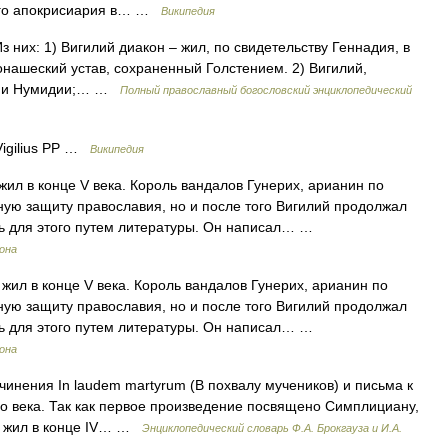
кого апокрисиария в… …
Википедия
 них: 1) Вигилий диакон – жил, по свидетельству Геннадия, в
онашеский устав, сохраненный Голстением. 2) Вигилий,
нции Нумидии;… …
Полный православный богословский энциклопедический
Vigilius PP …
Википедия
ил в конце V века. Король вандалов Гунерих, арианин по
ую защиту православия, но и после того Вигилий продолжал
сь для этого путем литературы. Он написал… …
рона
жил в конце V века. Король вандалов Гунерих, арианин по
ую защиту православия, но и после того Вигилий продолжал
сь для этого путем литературы. Он написал… …
рона
чинения In laudem martyrum (В похвалу мучеников) и письма к
го века. Так как первое произведение посвящено Симплициану,
. жил в конце IV… …
Энциклопедический словарь Ф.А. Брокгауза и И.А.