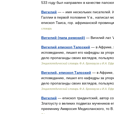
533 году был направлен в качестве папс
Вигилий
— – имя нескольких писателей. Из
Галлии в первой половине V в., написал м
епископ Таиса, гор. африканской прови
словарь
Вигилий (папа римский)
— Вигилий лат. 
Вигилий епископ Тапсский
— в Африке, ж
исповеданию, лишил его кафедры за упорн
дело пропаганды своих взглядов, пользуя
Энциклопедический словарь Ф.А. Брокгауза и И.А. Еф
Вигилий, епископ Тапсский
— в Африке, 
исповеданию, лишил его кафедры за упорн
дело пропаганды своих взглядов, пользуя
Энциклопедический словарь Ф.А. Брокгауза и И.А. Еф
Вигилий
— епископ тридентский, автор со
Златоусту о великих подвигах мучеников е
преемнику Амвросия Медиоланского, то В