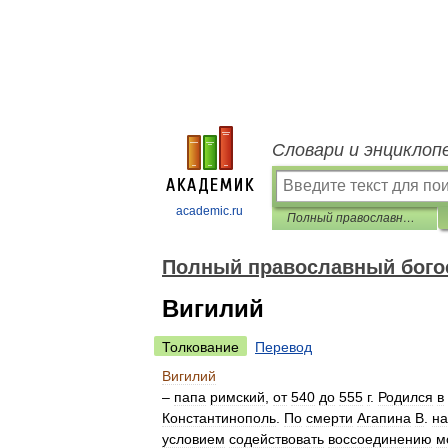
Словари и энциклоп
academic.ru
Полный православный богословский энциклопедический словарь
Полный православный бого
Вигилий
Толкование
Перевод
Вигилий
–
папа
римский
,
от
540
до
555
г
.
Родился
в
Константинополь
.
По
смерти
Агапина
В
.
на
условием
содействовать
воссоединению
м