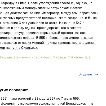
кафедру
в
Риме
.
После
утверждения
своего
В
.,
однако
,
не
л
низложенным
монофизитским
патриархам
Востока
,
бещая
действовать
за
них
.
Император
,
между
тем
,
обратился
к
х
главных
представителей
несторианского
воззрения
,
и
В
.,
не
я
,
в
течение
3
лет
уклонялся
от
этого
.
Наконец
в
547
г
.,
dicatum
в
пользу
эдикта
,
прося
держать
его
в
секрете
.
алкидон
,
откуда
прислал
формальный
протест
,
так
наз
.
тинопольского
собора
.
В
555
г
.,
боясь
гнева
импер
.
и
желая
о
отказался
от
своих
мнений
,
принял
констан
.
постановления
мер
на
пути
в
Сиракузах
.
ий
словарь
.
В
двух
томах
. -
Спб
.
:
Изд
-
во
П
.
П
.
Сойкина
.
П
.
П
.
Сойкин
.
1913
.
Видение
угих словарях:
ня 555) папа римский с 29 марта 537 по 7 июня 555.
 фамилии, рукоположен в диаконы папой Бонифацием II, в