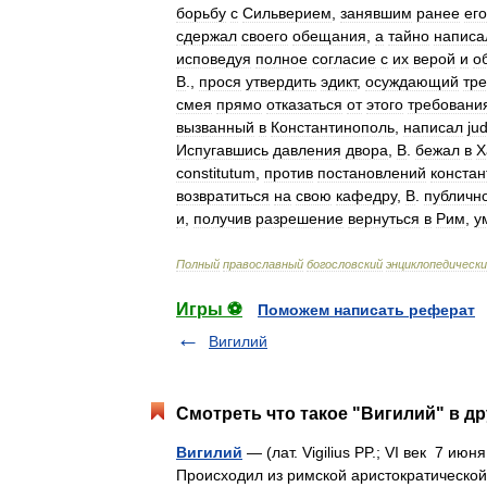
борьбу
с
Сильверием
,
занявшим
ранее
его
сдержал
своего
обещания
,
а
тайно
написа
исповедуя
полное
согласие
с
их
верой
и
о
В
.,
прося
утвердить
эдикт
,
осуждающий
тре
смея
прямо
отказаться
от
этого
требовани
вызванный
в
Константинополь
,
написал
ju
Испугавшись
давления
двора
,
В
.
бежал
в
Х
constitutum
,
против
постановлений
констан
возвратиться
на
свою
кафедру
,
В
.
публичн
и
,
получив
разрешение
вернуться
в
Рим
,
у
Полный
православный
богословский
энциклопедическ
Игры ⚽
Поможем написать реферат
Вигилий
Смотреть что такое "Вигилий" в др
Вигилий
— (лат. Vigilius PP.; VI век 7 ию
Происходил из римской аристократической