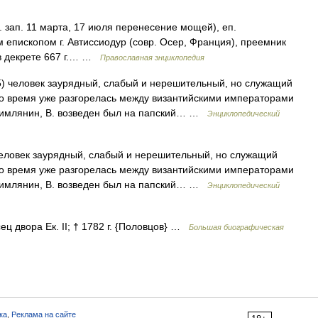
пам. зап. 11 марта, 17 июля перенесение мощей), еп.
м епископом г. Автиссиодур (совр. Осер, Франция), преемник
 в декрете 667 г.… …
Православная энциклопедия
55) человек заурядный, слабый и нерешительный, но служащий
то время уже разгорелась между византийскими императорами
римлянин, В. возведен был на папский… …
Энциклопедический
 человек заурядный, слабый и нерешительный, но служащий
то время уже разгорелась между византийскими императорами
римлянин, В. возведен был на папский… …
Энциклопедический
ц двора Ек. II; † 1782 г. {Половцов} …
Большая биографическая
ка
,
Реклама на сайте