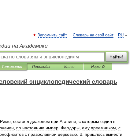
Запомнить сайт
Словарь на свой сайт
RU
едии на Академике
Найти!
Толкования
Переводы
Книги
Игры ⚽
словский энциклопедический словарь
Риме
,
состоял
диаконом
при
Агапине
,
с
которым
ездил
в
значен
,
по
настоянию
импер
.
Феодоры
,
ему
преемником
,
с
онофизитов
с
православной
церковью
.
В
.
пришлось
вынести